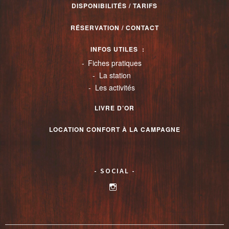
DISPONIBILITÉS / TARIFS
RÉSERVATION / CONTACT
INFOS UTILES
Fiches pratiques
La station
Les activités
LIVRE D’OR
LOCATION CONFORT À LA CAMPAGNE
SOCIAL
Voir
le
profil
de
valthorenslocationconfort
sur