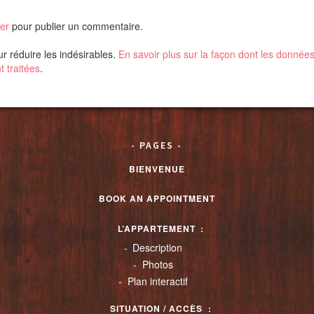
er
pour publier un commentaire.
ur réduire les indésirables.
En savoir plus sur la façon dont les donnée
 traitées
.
PAGES
BIENVENUE
BOOK AN APPOINTMENT
L’APPARTEMENT
Description
Photos
Plan interactif
SITUATION / ACCÈS