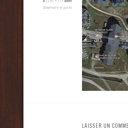
à
1195 × 723
dans
Itinéraire et accès
LAISSER UN COMM