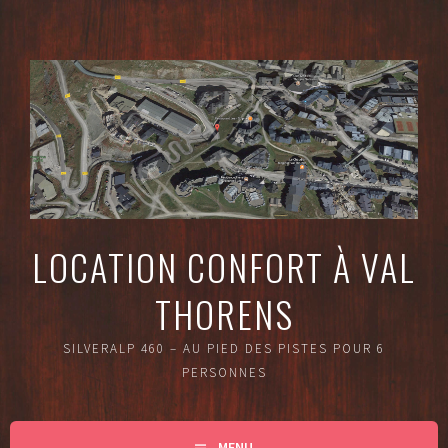
Aller
au
contenu
principal
LOCATION CONFORT À VAL
THORENS
SILVERALP 460 – AU PIED DES PISTES POUR 6
PERSONNES
MENU