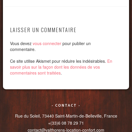
LAISSER UN COMMENTAIRE
Vous devez
vous connecter
pour publier un
commentaire.
Ce site utilise Akismet pour réduire les indésirables.
En
savoir plus sur la façon dont les données de vos
commentaires sont traitées
.
CONTACT
Rue du Soleil, 73440 Saint-Martin-de-Belleville, France
+(33)6 08 78 29 71
contact@valthorens-location-confort.com