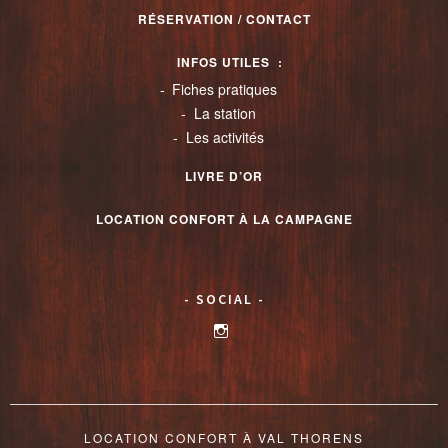
RÉSERVATION / CONTACT
INFOS UTILES
Fiches pratiques
La station
Les activités
LIVRE D’OR
LOCATION CONFORT À LA CAMPAGNE
SOCIAL
Voir
le
profil
de
valthorenslocationconfort
sur
Instagram
LOCATION CONFORT À VAL THORENS